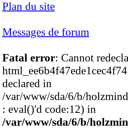
Plan du site
Messages de forum
Fatal error
: Cannot redecl
html_ee6b4f47ede1cec4f74
declared in
/var/www/sda/6/b/holzmind
: eval()'d code:12) in
/var/www/sda/6/b/holzmin