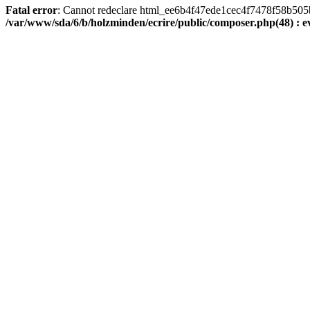
Fatal error
: Cannot redeclare html_ee6b4f47ede1cec4f7478f58b505ba9
/var/www/sda/6/b/holzminden/ecrire/public/composer.php(48) : ev