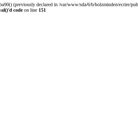
0() (previously declared in /var/www/sda/6/b/holzminden/ecrire/publi
al()'d code
on line
151