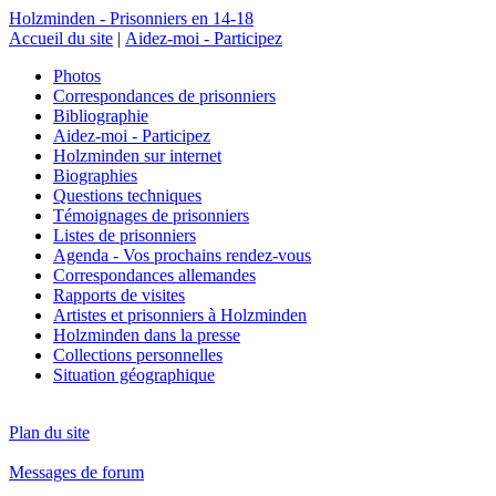
Holzminden - Prisonniers en 14-18
Accueil du site
|
Aidez-moi - Participez
Photos
Correspondances de prisonniers
Bibliographie
Aidez-moi - Participez
Holzminden sur internet
Biographies
Questions techniques
Témoignages de prisonniers
Listes de prisonniers
Agenda - Vos prochains rendez-vous
Correspondances allemandes
Rapports de visites
Artistes et prisonniers à Holzminden
Holzminden dans la presse
Collections personnelles
Situation géographique
Plan du site
Messages de forum