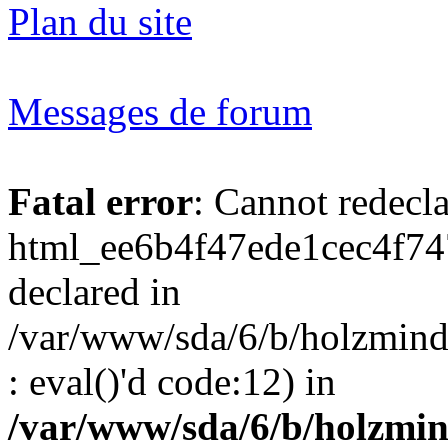
Plan du site
Messages de forum
Fatal error
: Cannot redecl
html_ee6b4f47ede1cec4f74
declared in
/var/www/sda/6/b/holzmind
: eval()'d code:12) in
/var/www/sda/6/b/holzmin