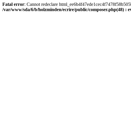
Fatal error
: Cannot redeclare html_ee6b4f47ede1cec4f7478f58b505ba9
/var/www/sda/6/b/holzminden/ecrire/public/composer.php(48) : ev