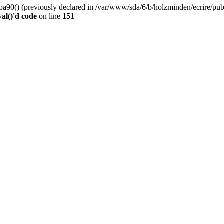
0() (previously declared in /var/www/sda/6/b/holzminden/ecrire/publi
al()'d code
on line
151