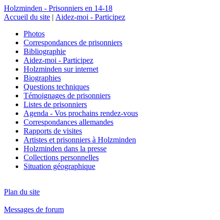
Holzminden - Prisonniers en 14-18
Accueil du site
|
Aidez-moi - Participez
Photos
Correspondances de prisonniers
Bibliographie
Aidez-moi - Participez
Holzminden sur internet
Biographies
Questions techniques
Témoignages de prisonniers
Listes de prisonniers
Agenda - Vos prochains rendez-vous
Correspondances allemandes
Rapports de visites
Artistes et prisonniers à Holzminden
Holzminden dans la presse
Collections personnelles
Situation géographique
Plan du site
Messages de forum