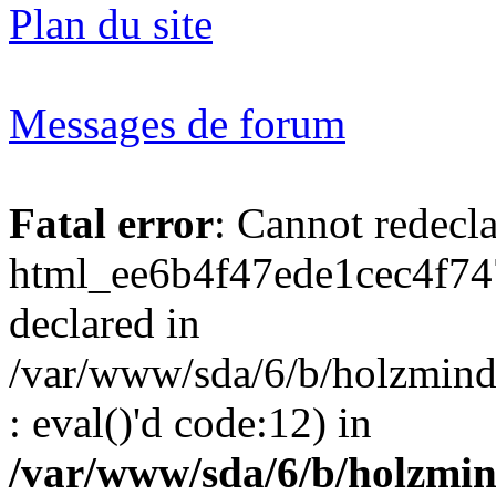
Plan du site
Messages de forum
Fatal error
: Cannot redecl
html_ee6b4f47ede1cec4f74
declared in
/var/www/sda/6/b/holzmind
: eval()'d code:12) in
/var/www/sda/6/b/holzmin