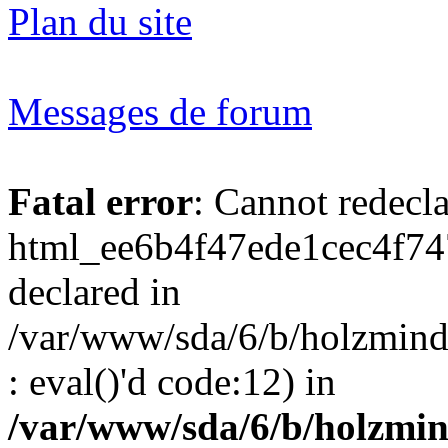
Plan du site
Messages de forum
Fatal error
: Cannot redecl
html_ee6b4f47ede1cec4f74
declared in
/var/www/sda/6/b/holzmind
: eval()'d code:12) in
/var/www/sda/6/b/holzmin