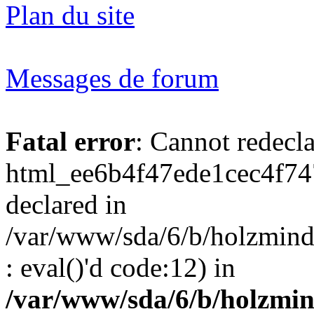
Plan du site
Messages de forum
Fatal error
: Cannot redecl
html_ee6b4f47ede1cec4f74
declared in
/var/www/sda/6/b/holzmind
: eval()'d code:12) in
/var/www/sda/6/b/holzmin