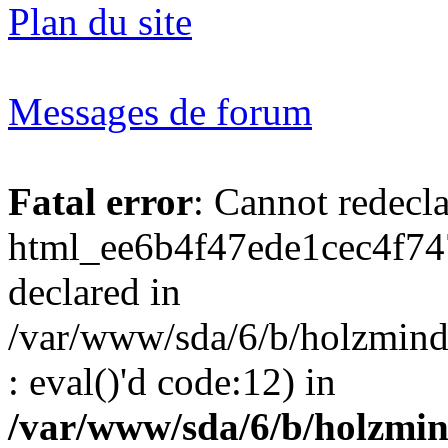
Plan du site
Messages de forum
Fatal error
: Cannot redecl
html_ee6b4f47ede1cec4f74
declared in
/var/www/sda/6/b/holzmind
: eval()'d code:12) in
/var/www/sda/6/b/holzmin