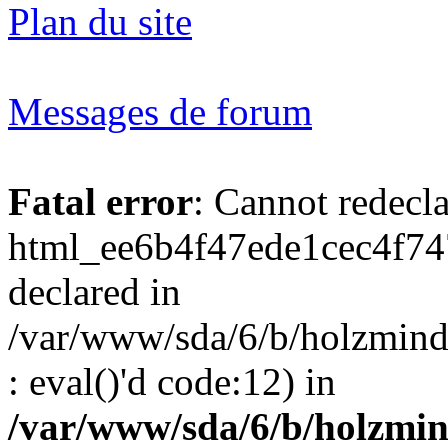
Plan du site
Messages de forum
Fatal error
: Cannot redecl
html_ee6b4f47ede1cec4f74
declared in
/var/www/sda/6/b/holzmind
: eval()'d code:12) in
/var/www/sda/6/b/holzmin