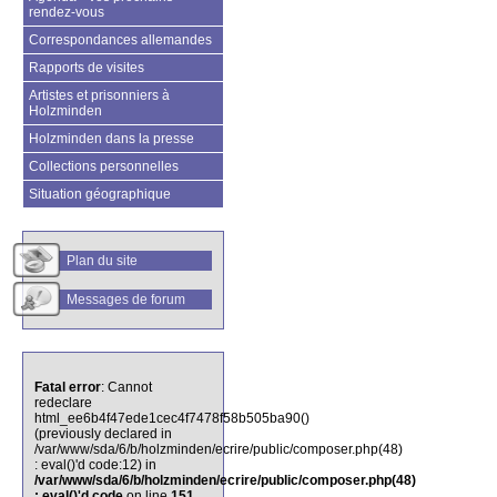
rendez-vous
Correspondances allemandes
Rapports de visites
Artistes et prisonniers à
Holzminden
Holzminden dans la presse
Collections personnelles
Situation géographique
Plan du site
Messages de forum
Fatal error
: Cannot
redeclare
html_ee6b4f47ede1cec4f7478f58b505ba90()
(previously declared in
/var/www/sda/6/b/holzminden/ecrire/public/composer.php(48)
: eval()'d code:12) in
/var/www/sda/6/b/holzminden/ecrire/public/composer.php(48)
: eval()'d code
on line
151