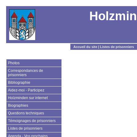
Holzmin
Accueil du site
|
Listes de prisonniers
Photos
Correspondances de
prisonniers
Bibliographie
Aidez-moi - Participez
Holzminden sur internet
Biographies
Questions techniques
Témoignages de prisonniers
Listes de prisonniers
Agenda - Vos prochains