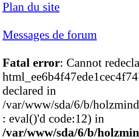
Plan du site
Messages de forum
Fatal error
: Cannot redecl
html_ee6b4f47ede1cec4f74
declared in
/var/www/sda/6/b/holzmind
: eval()'d code:12) in
/var/www/sda/6/b/holzmin